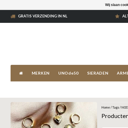
Wij slaan coo
GRATIS VERZENDING IN NL
AL
MERKEN
UNOde50
SIERADEN
ARM
Home
/
Tags
/
N03
Producte