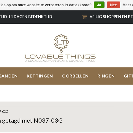
kies op om onze website te verbeteren. Is dat akkoord?
Ja
Nee
Meer 
TIJD 14 DAGEN BEDENKTIJD
VEILIG SHOPPEN EN B
BANDEN
KETTINGEN
OORBELLEN
RINGEN
GIF
7-03G
n getagd met N037-03G