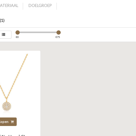
ATERIAAL
DOELGROEP
(1)
€
0
€
75
Kopen