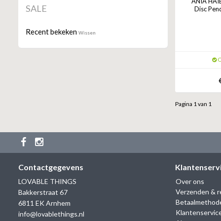
ANIA HAIE
SALE
Disc Pen
Recent bekeken
Wissen
O
Pagina 1 van 1
Contactgegevens
Klantenserv
LOVABLE THINGS
Over ons
Verzenden & r
Bakkerstraat 67
Betaalmethod
6811 EK Arnhem
Klantenservic
info@lovablethings.nl