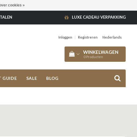
over cookies »
ETALEN
LUXE CADEAU VERPAKKING
Inloggen
|
Registreren
Nederlands
WINKELWAGEN
0
Producten
T GUIDE
SALE
BLOG