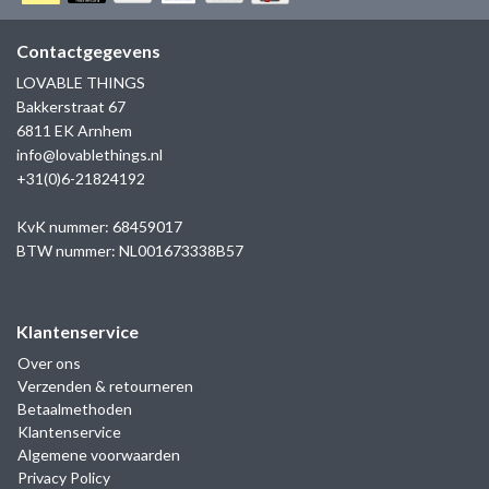
GOLD
SANJOYA
SER INTREPIDA | SS25
CADEAU MAN
BLOG
Contactgegevens
HORLOGE
GNOES
LOVABLE THINGS
CADEAUTJES TOT € 50
Bakkerstraat 67
SALE
YMALA
6811 EK Arnhem
CADEAUTJES TOT € 100
info@lovablethings.nl
REBEL & ROSE
+31(0)6-21824192
CADEAUTJES VANAF € 100
SILK | SALE
KvK nummer: 68459017
BTW nummer: NL001673338B57
JOSH
Klantenservice
KARMA
Over ons
Verzenden & retourneren
CAMPS & CAMPS
Betaalmethoden
Klantenservice
BERNICE
Algemene voorwaarden
Privacy Policy