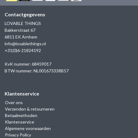
GOLD
SANJOYA
SER INTREPIDA | SS25
CADEAU MAN
BLOG
Contactgegevens
HORLOGE
GNOES
LOVABLE THINGS
CADEAUTJES TOT € 50
Bakkerstraat 67
SALE
YMALA
6811 EK Arnhem
CADEAUTJES TOT € 100
info@lovablethings.nl
REBEL & ROSE
+31(0)6-21824192
CADEAUTJES VANAF € 100
SILK | SALE
KvK nummer: 68459017
BTW nummer: NL001673338B57
JOSH
Klantenservice
KARMA
Over ons
Verzenden & retourneren
CAMPS & CAMPS
Betaalmethoden
Klantenservice
BERNICE
Algemene voorwaarden
Privacy Policy