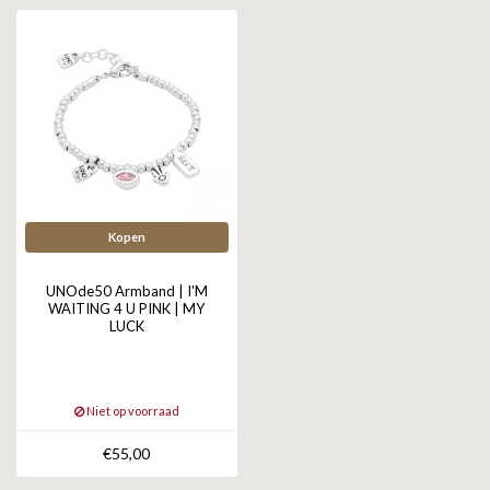
ZAG BIJOUX
LILLY
KAPTEN & SON
Kopen
UNOde50 Armband | I'M
WAITING 4 U PINK | MY
LUCK
Niet op voorraad
€55,00