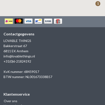
1
Contactgegevens
LOVABLE THINGS
Bakkerstraat 67
6811 EK Arnhem
info@lovablethings.nl
+31(0)6-21824192
KvK nummer: 68459017
BTW nummer: NL001673338B57
Klantenservice
Over ons