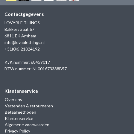
GOLD
SANJOYA
SER INTREPIDA | SS25
CADEAU MAN
BLOG
Contactgegevens
HORLOGE
GNOES
LOVABLE THINGS
CADEAUTJES TOT € 50
Bakkerstraat 67
SALE
YMALA
6811 EK Arnhem
CADEAUTJES TOT € 100
info@lovablethings.nl
REBEL & ROSE
+31(0)6-21824192
CADEAUTJES VANAF € 100
SILK | SALE
KvK nummer: 68459017
BTW nummer: NL001673338B57
JOSH
Klantenservice
KARMA
Over ons
Verzenden & retourneren
CAMPS & CAMPS
Betaalmethoden
Klantenservice
BERNICE
Algemene voorwaarden
Privacy Policy