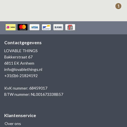
ZAG BIJOUX
1
LILLY
KAPTEN & SON
Contactgegevens
LOVABLE THINGS
Bakkerstraat 67
6811 EK Arnhem
info@lovablethings.nl
+31(0)6-21824192
KvK nummer: 68459017
BTW nummer: NL001673338B57
Klantenservice
Over ons