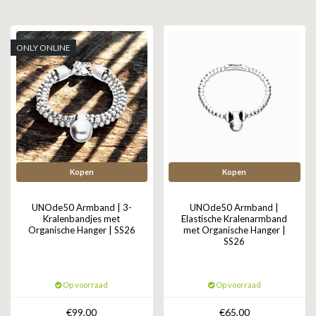
GOLD
SANJOYA
SER INTREPIDA | SS25
CADEAU MAN
BLOG
HORLOGE
GNOES
ONLY ONLINE
CADEAUTJES TOT € 50
SALE
YMALA
CADEAUTJES TOT € 100
REBEL & ROSE
CADEAUTJES VANAF € 100
SILK | SALE
Kopen
Kopen
JOSH
UNOde50 Armband | 3-
UNOde50 Armband |
KARMA
Kralenbandjes met
Elastische Kralenarmband
Organische Hanger | SS26
met Organische Hanger |
SS26
CAMPS & CAMPS
Op voorraad
Op voorraad
BERNICE
€99,00
€65,00