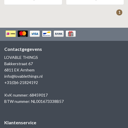
ZAG BIJOUX
1
LILLY
KAPTEN & SON
Contactgegevens
LOVABLE THINGS
Bakkerstraat 67
6811 EK Arnhem
info@lovablethings.nl
+31(0)6-21824192
KvK nummer: 68459017
BTW nummer: NL001673338B57
Klantenservice