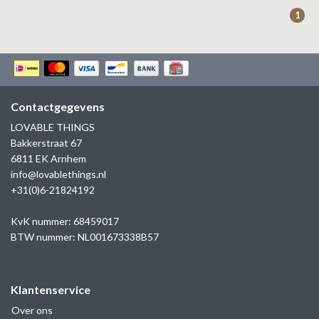
ZAG BIJOUX
1
LILLY
KAPTEN & SON
Contactgegevens
LOVABLE THINGS
Bakkerstraat 67
6811 EK Arnhem
info@lovablethings.nl
+31(0)6-21824192
KvK nummer: 68459017
BTW nummer: NL001673338B57
Klantenservice
Over ons