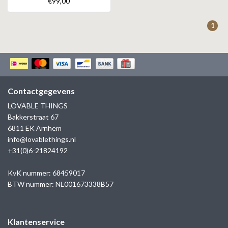
€99,00
ZAG BIJOUX
1
LILLY
KAPTEN & SON
Contactgegevens
LOVABLE THINGS
Bakkerstraat 67
6811 EK Arnhem
info@lovablethings.nl
+31(0)6-21824192
KvK nummer: 68459017
BTW nummer: NL001673338B57
Klantenservice