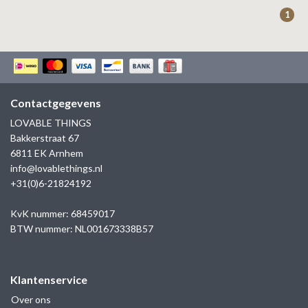
ZAG BIJOUX
1
LILLY
KAPTEN & SON
Contactgegevens
LOVABLE THINGS
Bakkerstraat 67
6811 EK Arnhem
info@lovablethings.nl
+31(0)6-21824192
KvK nummer: 68459017
BTW nummer: NL001673338B57
Klantenservice
Over ons