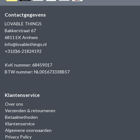
GOLD
SANJOYA
SER INTREPIDA | SS25
CADEAU MAN
BLOG
Contactgegevens
HORLOGE
GNOES
LOVABLE THINGS
CADEAUTJES TOT € 50
Bakkerstraat 67
SALE
YMALA
6811 EK Arnhem
CADEAUTJES TOT € 100
info@lovablethings.nl
REBEL & ROSE
+31(0)6-21824192
CADEAUTJES VANAF € 100
SILK | SALE
KvK nummer: 68459017
BTW nummer: NL001673338B57
JOSH
Klantenservice
KARMA
Over ons
Verzenden & retourneren
CAMPS & CAMPS
Betaalmethoden
Klantenservice
BERNICE
Algemene voorwaarden
Privacy Policy