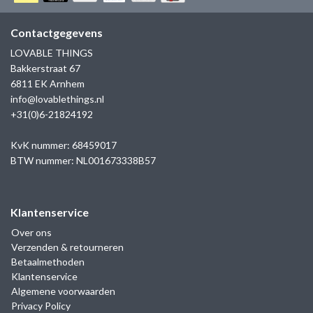
GOLD
SANJOYA
SER INTREPIDA | SS25
CADEAU MAN
BLOG
Contactgegevens
HORLOGE
GNOES
LOVABLE THINGS
CADEAUTJES TOT € 50
Bakkerstraat 67
SALE
YMALA
6811 EK Arnhem
CADEAUTJES TOT € 100
info@lovablethings.nl
REBEL & ROSE
+31(0)6-21824192
CADEAUTJES VANAF € 100
SILK | SALE
KvK nummer: 68459017
BTW nummer: NL001673338B57
JOSH
Klantenservice
KARMA
Over ons
Verzenden & retourneren
CAMPS & CAMPS
Betaalmethoden
Klantenservice
BERNICE
Algemene voorwaarden
Privacy Policy