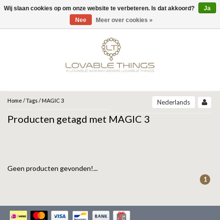
Wij slaan cookies op om onze website te verbeteren. Is dat akkoord?
Ja
Menu
Nee
Meer over cookies »
MERKEN
UNOde50
UNOde50
NEW IN
JEH JEWELS
SIERADEN
COLLECTIONS
ZINZI
ARMBANDEN
Home
/
Tags
/
MAGIC 3
Nederlands
ARCADIA | SS26
Producten getagd met MAGIC 3
CORE | SS26
ARMBAND
KETTINGEN
MIAB
GRAVITY | SS26
BEAT | SS26
OORBELLEN
RING
ROOTS | SS26
SPARKLING JEWELS
SER DESLUMBRANTE | FW25
SER INSEPARABLE | FW25
Geen producten gevonden!...
RINGEN
OORBELLEN
ANIA HAIE
SER INVENCIBLE| FW25
1
SER MAJESTUOSA | FW25
GIFT GUIDE
KETTING
SER ORIGINAL | SS25
GATZ
SER CAMALEONICA | SS25
CADEAU VROUW
SALE
SER EXPRESIVA | SS25