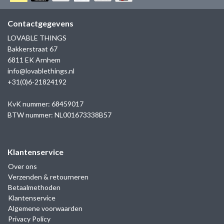
GOLD
SANJOYA
SER INTREPIDA | SS25
CADEAU MAN
BLOG
Contactgegevens
HORLOGE
GNOES
LOVABLE THINGS
CADEAUTJES TOT € 50
Bakkerstraat 67
SALE
YMALA
6811 EK Arnhem
CADEAUTJES TOT € 100
info@lovablethings.nl
REBEL & ROSE
+31(0)6-21824192
CADEAUTJES VANAF € 100
SILK | SALE
KvK nummer: 68459017
BTW nummer: NL001673338B57
JOSH
Klantenservice
KARMA
Over ons
Verzenden & retourneren
CAMPS & CAMPS
Betaalmethoden
Klantenservice
BERNICE
Algemene voorwaarden
Privacy Policy