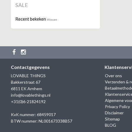
SALE
Recent bekeken
Wissen
Contactgegevens
Klantenserv
LOVABLE THINGS
Over ons
Verzenden & r
Bakkerstraat 67
Betaalmethod
6811 EK Arnhem
Klantenservic
info@lovablethings.nl
Algemene voo
+31(0)6-21824192
Privacy Policy
Disclaimer
KvK nummer: 68459017
Sitemap
BTW nummer: NL001673338B57
BLOG