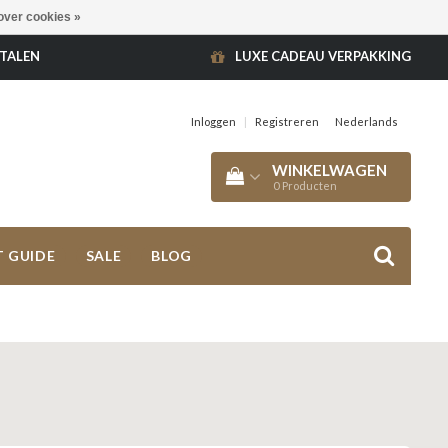
over cookies »
ETALEN
LUXE CADEAU VERPAKKING
Inloggen
|
Registreren
Nederlands
WINKELWAGEN
0
Producten
T GUIDE
SALE
BLOG