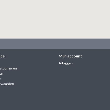
ice
Mijn account
Inloggen
etourneren
en
e
rwaarden