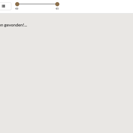
€
0
€
5
n gevonden!...