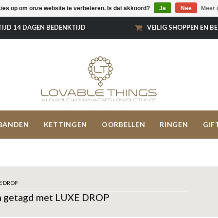
kies op om onze website te verbeteren. Is dat akkoord?
Ja
Nee
Meer 
TIJD 14 DAGEN BEDENKTIJD
VEILIG SHOPPEN EN B
BANDEN
KETTINGEN
OORBELLEN
RINGEN
GIF
E DROP
n getagd met LUXE DROP