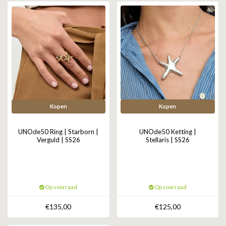
Kopen
Kopen
UNOde50 Ring | Starborn |
UNOde50 Ketting |
Verguld | SS26
Stellaris | SS26
Op voorraad
Op voorraad
€135,00
€125,00