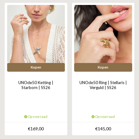
ZAG BIJOUX
LILLY
KAPTEN & SON
Kopen
Kopen
UNOde50 Ketting |
UNOde50 Ring | Stellaris |
Starborn | SS26
Verguld | SS26
Op voorraad
Op voorraad
€169,00
€145,00