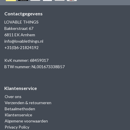
GOLD
SANJOYA
SER INTREPIDA | SS25
CADEAU MAN
BLOG
Contactgegevens
HORLOGE
GNOES
LOVABLE THINGS
CADEAUTJES TOT € 50
Bakkerstraat 67
SALE
YMALA
6811 EK Arnhem
CADEAUTJES TOT € 100
info@lovablethings.nl
REBEL & ROSE
+31(0)6-21824192
CADEAUTJES VANAF € 100
SILK | SALE
KvK nummer: 68459017
BTW nummer: NL001673338B57
JOSH
Klantenservice
KARMA
Over ons
Verzenden & retourneren
CAMPS & CAMPS
Betaalmethoden
Klantenservice
BERNICE
Algemene voorwaarden
Privacy Policy