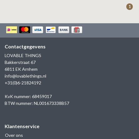
ZAG BIJOUX
1
LILLY
KAPTEN & SON
Contactgegevens
LOVABLE THINGS
Bakkerstraat 67
6811 EK Arnhem
info@lovablethings.nl
+31(0)6-21824192
KvK nummer: 68459017
BTW nummer: NL001673338B57
Klantenservice
Over ons