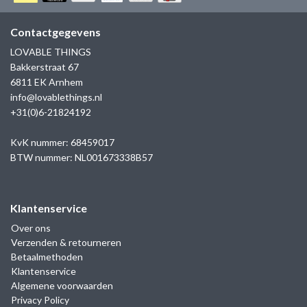
GOLD
SANJOYA
SER INTREPIDA | SS25
CADEAU MAN
BLOG
Contactgegevens
HORLOGE
GNOES
LOVABLE THINGS
CADEAUTJES TOT € 50
Bakkerstraat 67
SALE
YMALA
6811 EK Arnhem
CADEAUTJES TOT € 100
info@lovablethings.nl
REBEL & ROSE
+31(0)6-21824192
CADEAUTJES VANAF € 100
SILK | SALE
KvK nummer: 68459017
BTW nummer: NL001673338B57
JOSH
Klantenservice
KARMA
Over ons
Verzenden & retourneren
CAMPS & CAMPS
Betaalmethoden
Klantenservice
BERNICE
Algemene voorwaarden
Privacy Policy