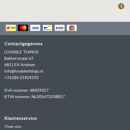
ZAG BIJOUX
1
LILLY
KAPTEN & SON
Contactgegevens
LOVABLE THINGS
Bakkerstraat 67
6811 EK Arnhem
info@lovablethings.nl
+31(0)6-21824192
KvK nummer: 68459017
BTW nummer: NL001673338B57
Klantenservice
Over ons