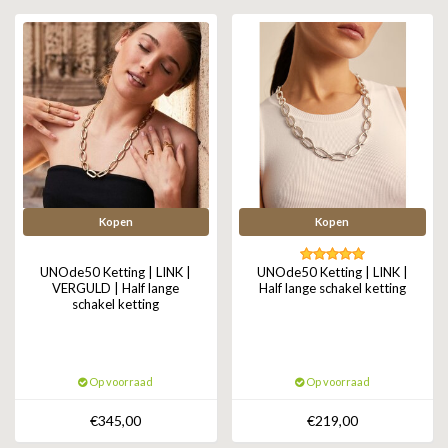
GOLD
SANJOYA
SER INTREPIDA | SS25
CADEAU MAN
BLOG
HORLOGE
GNOES
CADEAUTJES TOT € 50
SALE
YMALA
CADEAUTJES TOT € 100
REBEL & ROSE
CADEAUTJES VANAF € 100
SILK | SALE
Kopen
Kopen
JOSH
UNOde50 Ketting | LINK |
UNOde50 Ketting | LINK |
VERGULD | Half lange
Half lange schakel ketting
schakel ketting
KARMA
CAMPS & CAMPS
Op voorraad
Op voorraad
BERNICE
€345,00
€219,00