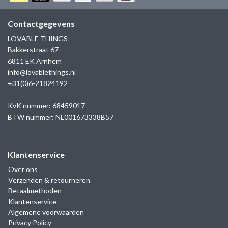
GOLD
SANJOYA
SER INTREPIDA | SS25
CADEAU MAN
BLOG
Contactgegevens
HORLOGE
GNOES
LOVABLE THINGS
CADEAUTJES TOT € 50
Bakkerstraat 67
SALE
YMALA
6811 EK Arnhem
CADEAUTJES TOT € 100
info@lovablethings.nl
REBEL & ROSE
+31(0)6-21824192
CADEAUTJES VANAF € 100
SILK | SALE
KvK nummer: 68459017
BTW nummer: NL001673338B57
JOSH
Klantenservice
KARMA
Over ons
Verzenden & retourneren
CAMPS & CAMPS
Betaalmethoden
Klantenservice
BERNICE
Algemene voorwaarden
Privacy Policy