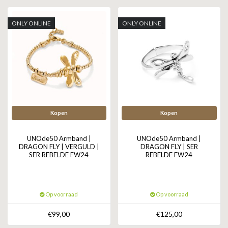
GOLD
SANJOYA
SER INTREPIDA | SS25
CADEAU MAN
BLOG
ONLY ONLINE
ONLY ONLINE
HORLOGE
GNOES
CADEAUTJES TOT € 50
SALE
YMALA
CADEAUTJES TOT € 100
REBEL & ROSE
CADEAUTJES VANAF € 100
SILK | SALE
Kopen
Kopen
JOSH
UNOde50 Armband |
UNOde50 Armband |
DRAGON FLY | VERGULD |
DRAGON FLY | SER
SER REBELDE FW24
REBELDE FW24
KARMA
CAMPS & CAMPS
Op voorraad
Op voorraad
BERNICE
€99,00
€125,00