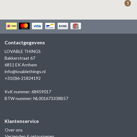
1
Contactgegevens
LOVABLE THINGS
Bakkerstraat 67
6811 EK Arnhem
info@lovablethings.nl
+31(0)6-21824192
KvK nummer: 68459017
BTW nummer: NL001673338B57
Klantenservice
Over ons
Verzenden & retourneren