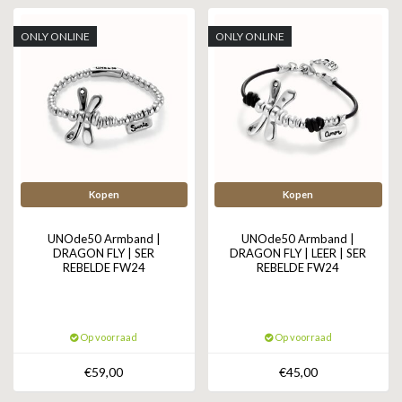
ZAG BIJOUX
ONLY ONLINE
ONLY ONLINE
LILLY
KAPTEN & SON
Kopen
Kopen
UNOde50 Armband |
UNOde50 Armband |
DRAGON FLY | SER
DRAGON FLY | LEER | SER
REBELDE FW24
REBELDE FW24
Op voorraad
Op voorraad
€59,00
€45,00