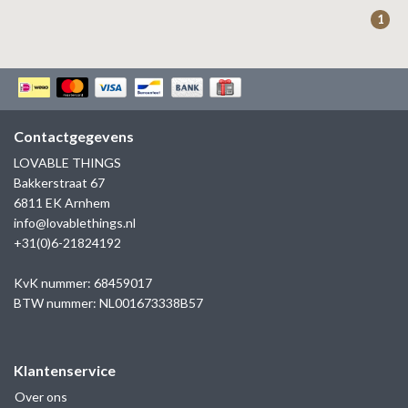
ZAG BIJOUX
1
LILLY
KAPTEN & SON
Contactgegevens
LOVABLE THINGS
Bakkerstraat 67
6811 EK Arnhem
info@lovablethings.nl
+31(0)6-21824192
KvK nummer: 68459017
BTW nummer: NL001673338B57
Klantenservice
Over ons