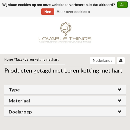
Wij slaan cookies op om onze website te verbeteren. Is dat akkoord?
Ja
Menu
Nee
Meer over cookies »
MERKEN
UNOde50
UNOde50
NEW IN
JEH JEWELS
SIERADEN
COLLECTIONS
ZINZI
ARMBANDEN
Home
/
Tags
/
Leren ketting met hart
Nederlands
ARCADIA | SS26
Producten getagd met Leren ketting met hart
CORE | SS26
ARMBAND
KETTINGEN
MIAB
GRAVITY | SS26
BEAT | SS26
OORBELLEN
RING
ROOTS | SS26
SPARKLING JEWELS
Type
SER DESLUMBRANTE | FW25
SER INSEPARABLE | FW25
RINGEN
Materiaal
OORBELLEN
ANIA HAIE
SER INVENCIBLE| FW25
SER MAJESTUOSA | FW25
Doelgroep
GIFT GUIDE
KETTING
SER ORIGINAL | SS25
GATZ
SER CAMALEONICA | SS25
CADEAU VROUW
SALE
SER EXPRESIVA | SS25