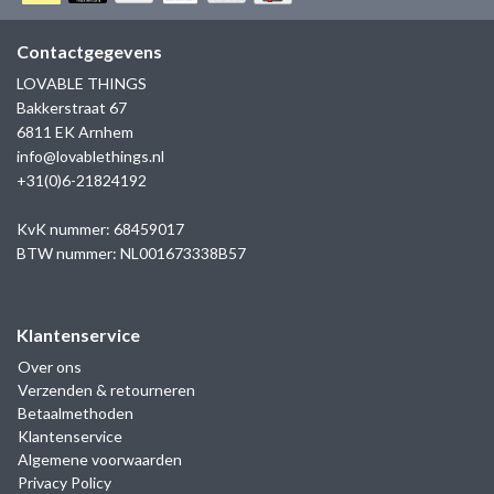
GOLD
SANJOYA
SER INTREPIDA | SS25
CADEAU MAN
BLOG
Contactgegevens
HORLOGE
GNOES
LOVABLE THINGS
CADEAUTJES TOT € 50
Bakkerstraat 67
SALE
YMALA
6811 EK Arnhem
CADEAUTJES TOT € 100
info@lovablethings.nl
REBEL & ROSE
+31(0)6-21824192
CADEAUTJES VANAF € 100
SILK | SALE
KvK nummer: 68459017
BTW nummer: NL001673338B57
JOSH
Klantenservice
KARMA
Over ons
Verzenden & retourneren
CAMPS & CAMPS
Betaalmethoden
Klantenservice
BERNICE
Algemene voorwaarden
Privacy Policy