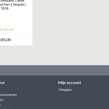
Armband | Leren
t Hart | Verguld |
SS26
p voorraad
€85,00
ice
Mijn account
Inloggen
etourneren
en
e