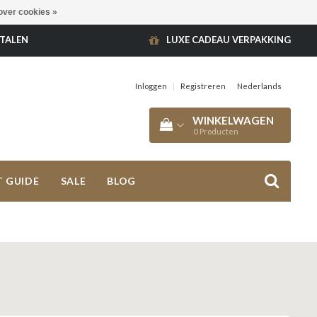
over cookies »
ETALEN
LUXE CADEAU VERPAKKING
Inloggen
|
Registreren
Nederlands
WINKELWAGEN
0
Producten
T GUIDE
SALE
BLOG