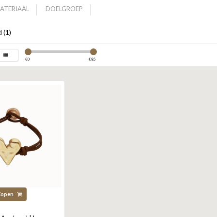
ATERIAAL
DOELGROEP
 (1)
€
0
€
85
Kopen