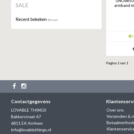
UNOde50 
SALE
armband me
Recent bekeken
Wissen
O
Pagina 1 van 1
Contactgegevens
Klantenserv
LOVABLE THINGS
Over ons
Verzenden & r
Bakkerstraat 67
Betaalmethod
6811 EK Arnhem
Klantenservic
info@lovablethings.nl