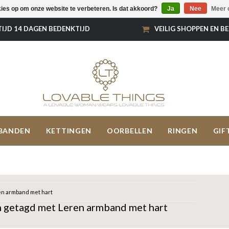
kies op om onze website te verbeteren. Is dat akkoord?
Ja
Nee
Meer 
TIJD 14 DAGEN BEDENKTIJD
VEILIG SHOPPEN EN B
BANDEN
KETTINGEN
OORBELLEN
RINGEN
GIF
n armband met hart
 getagd met Leren armband met hart