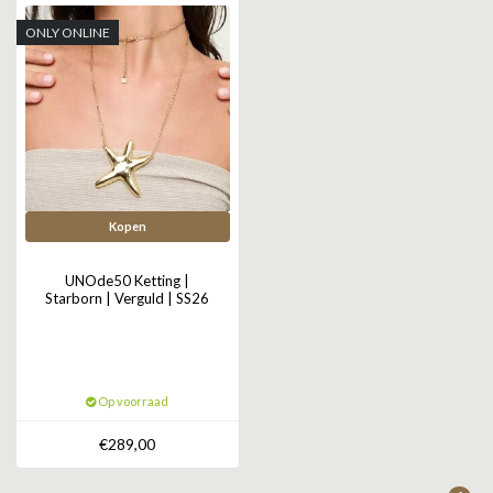
ONLY ONLINE
Kopen
UNOde50 Ketting |
Starborn | Verguld | SS26
Op voorraad
€289,00