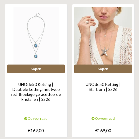
GOLD
SANJOYA
SER INTREPIDA | SS25
CADEAU MAN
BLOG
HORLOGE
GNOES
CADEAUTJES TOT € 50
SALE
YMALA
CADEAUTJES TOT € 100
REBEL & ROSE
CADEAUTJES VANAF € 100
SILK | SALE
Kopen
Kopen
JOSH
UNOde50 Ketting |
UNOde50 Ketting |
Dubbele ketting met twee
Starborn | SS26
rechthoekige gefacetteerde
KARMA
kristallen | SS26
CAMPS & CAMPS
Op voorraad
Op voorraad
BERNICE
€169,00
€169,00