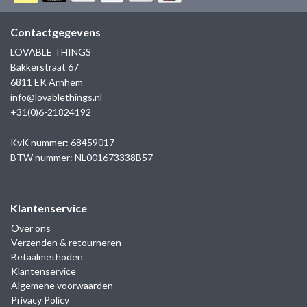
GOLD
SANJOYA
SER INTREPIDA | SS25
CADEAU MAN
BLOG
Contactgegevens
HORLOGE
GNOES
LOVABLE THINGS
CADEAUTJES TOT € 50
Bakkerstraat 67
SALE
YMALA
6811 EK Arnhem
CADEAUTJES TOT € 100
info@lovablethings.nl
REBEL & ROSE
+31(0)6-21824192
CADEAUTJES VANAF € 100
SILK | SALE
KvK nummer: 68459017
BTW nummer: NL001673338B57
JOSH
Klantenservice
KARMA
Over ons
Verzenden & retourneren
CAMPS & CAMPS
Betaalmethoden
Klantenservice
BERNICE
Algemene voorwaarden
Privacy Policy