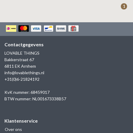
ZAG BIJOUX
1
LILLY
KAPTEN & SON
Contactgegevens
LOVABLE THINGS
Bakkerstraat 67
6811 EK Arnhem
info@lovablethings.nl
+31(0)6-21824192
KvK nummer: 68459017
BTW nummer: NL001673338B57
Klantenservice
Over ons