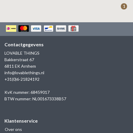
ZAG BIJOUX
1
LILLY
KAPTEN & SON
Contactgegevens
LOVABLE THINGS
Bakkerstraat 67
6811 EK Arnhem
info@lovablethings.nl
+31(0)6-21824192
KvK nummer: 68459017
BTW nummer: NL001673338B57
Klantenservice
Over ons