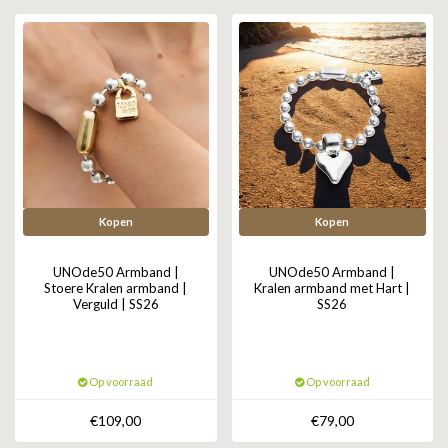
GOLD
SANJOYA
SER INTREPIDA | SS25
CADEAU MAN
BLOG
HORLOGE
GNOES
CADEAUTJES TOT € 50
SALE
YMALA
CADEAUTJES TOT € 100
REBEL & ROSE
CADEAUTJES VANAF € 100
SILK | SALE
Kopen
Kopen
JOSH
UNOde50 Armband |
UNOde50 Armband |
Stoere Kralen armband |
Kralen armband met Hart |
Verguld | SS26
SS26
KARMA
CAMPS & CAMPS
Op voorraad
Op voorraad
BERNICE
€109,00
€79,00