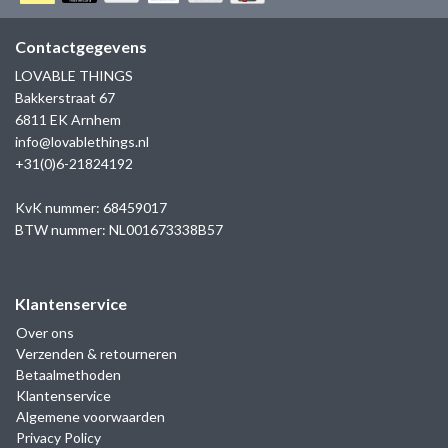
GOLD
SANJOYA
SER INTREPIDA | SS25
CADEAU MAN
BLOG
Contactgegevens
HORLOGE
GNOES
LOVABLE THINGS
CADEAUTJES TOT € 50
Bakkerstraat 67
SALE
YMALA
6811 EK Arnhem
CADEAUTJES TOT € 100
info@lovablethings.nl
REBEL & ROSE
+31(0)6-21824192
CADEAUTJES VANAF € 100
SILK | SALE
KvK nummer: 68459017
BTW nummer: NL001673338B57
JOSH
Klantenservice
KARMA
Over ons
Verzenden & retourneren
CAMPS & CAMPS
Betaalmethoden
Klantenservice
BERNICE
Algemene voorwaarden
Privacy Policy