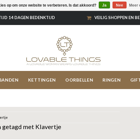
kies op om onze website te verbeteren. Is dat akkoord?
Ja
Nee
Meer 
TIJD 14 DAGEN BEDENKTIJD
VEILIG SHOPPEN EN B
BANDEN
KETTINGEN
OORBELLEN
RINGEN
GIF
ertje
 getagd met Klavertje