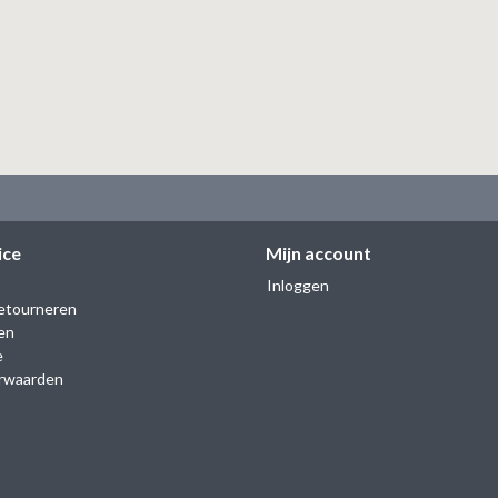
ice
Mijn account
Inloggen
etourneren
en
e
rwaarden