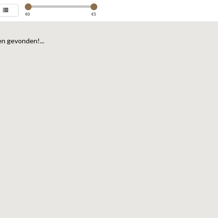
€
0
€
5
n gevonden!...