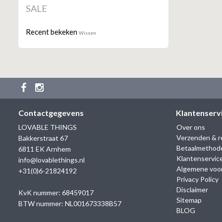
SALE
Recent bekeken
Wissen
Contactgegevens
Klantenserv
LOVABLE THINGS
Over ons
Verzenden & r
Bakkerstraat 67
Betaalmethod
6811 EK Arnhem
Klantenservic
info@lovablethings.nl
Algemene voo
+31(0)6-21824192
Privacy Policy
Disclaimer
KvK nummer: 68459017
Sitemap
BTW nummer: NL001673338B57
BLOG