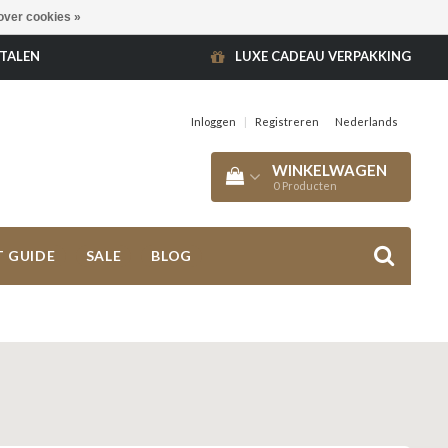
over cookies »
ETALEN
LUXE CADEAU VERPAKKING
Inloggen
|
Registreren
Nederlands
WINKELWAGEN
0
Producten
T GUIDE
SALE
BLOG