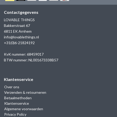
GOLD
SANJOYA
SER INTREPIDA | SS25
CADEAU MAN
BLOG
Contactgegevens
HORLOGE
GNOES
LOVABLE THINGS
CADEAUTJES TOT € 50
Bakkerstraat 67
SALE
YMALA
6811 EK Arnhem
CADEAUTJES TOT € 100
info@lovablethings.nl
REBEL & ROSE
+31(0)6-21824192
CADEAUTJES VANAF € 100
SILK | SALE
KvK nummer: 68459017
BTW nummer: NL001673338B57
JOSH
Klantenservice
KARMA
Over ons
Verzenden & retourneren
CAMPS & CAMPS
Betaalmethoden
Klantenservice
BERNICE
Algemene voorwaarden
Privacy Policy