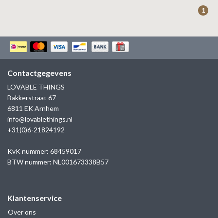
ZAG BIJOUX
1
LILLY
KAPTEN & SON
Contactgegevens
LOVABLE THINGS
Bakkerstraat 67
6811 EK Arnhem
info@lovablethings.nl
+31(0)6-21824192
KvK nummer: 68459017
BTW nummer: NL001673338B57
Klantenservice
Over ons