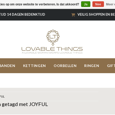
kies op om onze website te verbeteren. Is dat akkoord?
Ja
Nee
Meer 
TIJD 14 DAGEN BEDENKTIJD
VEILIG SHOPPEN EN B
BANDEN
KETTINGEN
OORBELLEN
RINGEN
GIF
FUL
 getagd met JOYFUL