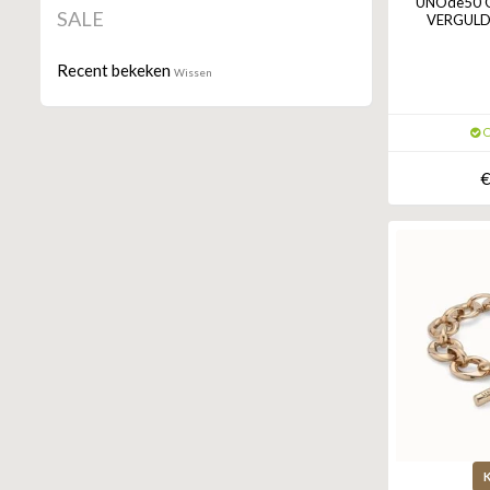
UNOde50 Oo
SALE
VERGULD
Recent bekeken
Wissen
O
€