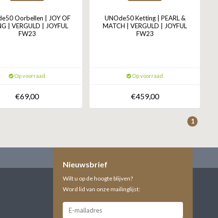
e50 Oorbellen | JOY OF
UNOde50 Ketting | PEARL &
NG | VERGULD | JOYFUL
MATCH | VERGULD | JOYFUL
FW23
FW23
Op voorraad
Op voorraad
€69,00
€459,00
1
Nieuwsbrief
Wilt u op de hoogte blijven?
Word lid van onze mailinglijst: