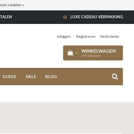
over cookies »
ETALEN
LUXE CADEAU VERPAKKING
Inloggen
|
Registreren
Nederlands
WINKELWAGEN
0
Producten
T GUIDE
SALE
BLOG