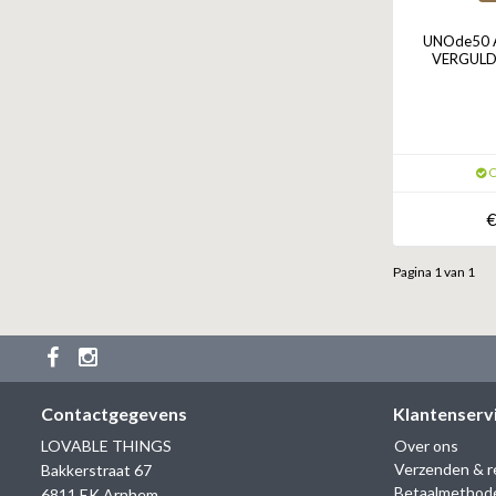
UNOde50 A
VERGULD
O
€
Pagina 1 van 1
Contactgegevens
Klantenserv
LOVABLE THINGS
Over ons
Verzenden & r
Bakkerstraat 67
Betaalmethod
6811 EK Arnhem