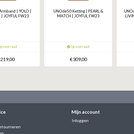
rmband | YOLO |
UNOde50 Ketting | PEARL &
UNOd
 | JOYFUL FW23
MATCH | JOYFUL FW23
LIVI
p voorraad
Op voorraad
219,00
€309,00
ice
Mijn account
Inloggen
etourneren
en