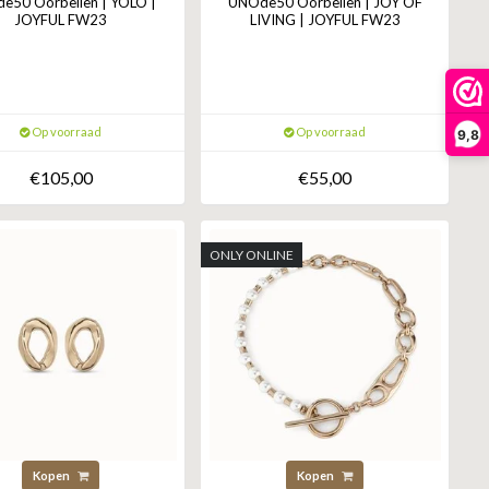
e50 Oorbellen | YOLO |
UNOde50 Oorbellen | JOY OF
JOYFUL FW23
LIVING | JOYFUL FW23
Op voorraad
Op voorraad
9,8
€105,00
€55,00
ONLY ONLINE
Kopen
Kopen