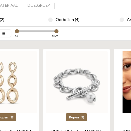
ATERIAAL
DOELGROEP
(2)
Oorbellen (4)
Ar
€
0
€
500
Kopen
Kopen