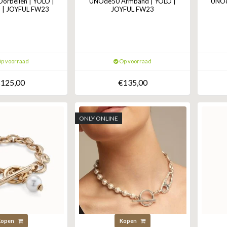
rbellen | YOLO |
UNOde50 Armband | YOLO |
UNOd
 | JOYFUL FW23
JOYFUL FW23
p voorraad
Op voorraad
125,00
€135,00
ONLY ONLINE
Kopen
Kopen