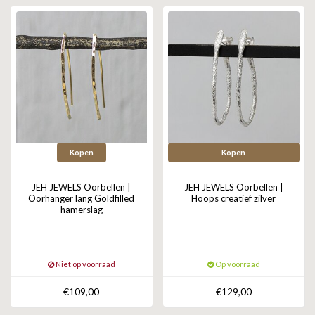
ZAG BIJOUX
LILLY
KAPTEN & SON
Kopen
Kopen
JEH JEWELS Oorbellen |
JEH JEWELS Oorbellen |
Oorhanger lang Goldfilled
Hoops creatief zilver
hamerslag
Niet op voorraad
Op voorraad
€109,00
€129,00