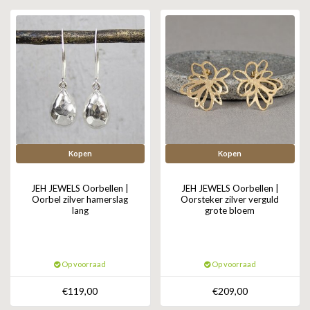
GOLD
SANJOYA
SER INTREPIDA | SS25
CADEAU MAN
BLOG
HORLOGE
GNOES
CADEAUTJES TOT € 50
SALE
YMALA
CADEAUTJES TOT € 100
REBEL & ROSE
CADEAUTJES VANAF € 100
SILK | SALE
Kopen
Kopen
JOSH
JEH JEWELS Oorbellen |
JEH JEWELS Oorbellen |
Oorbel zilver hamerslag
Oorsteker zilver verguld
lang
grote bloem
KARMA
CAMPS & CAMPS
Op voorraad
Op voorraad
BERNICE
€119,00
€209,00