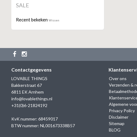
SALE
Recent bekeken
Wissen
Contactgegevens
Klantenserv
LOVABLE THINGS
Over ons
Verzenden & r
Bakkerstraat 67
Betaalmethod
6811 EK Arnhem
Klantenservic
info@lovablethings.nl
Algemene voo
+31(0)6-21824192
Privacy Policy
Disclaimer
KvK nummer: 68459017
Sitemap
BTW nummer: NL001673338B57
BLOG