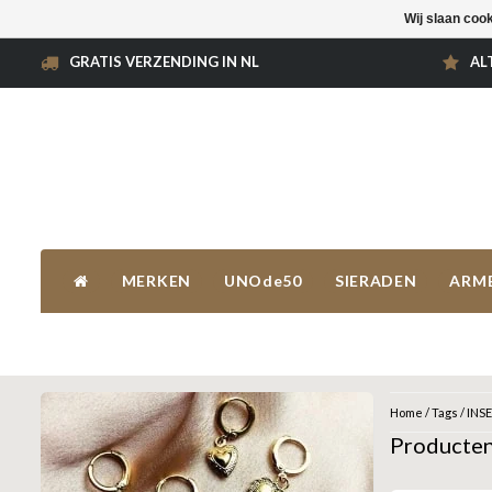
Wij slaan coo
GRATIS VERZENDING IN NL
AL
MERKEN
UNOde50
SIERADEN
ARM
Home
/
Tags
/
INS
Producte