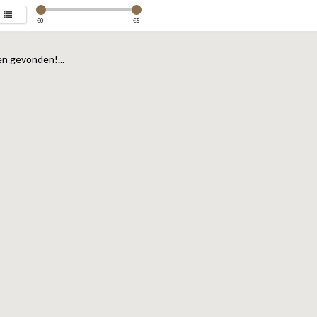
€
0
€
5
n gevonden!...