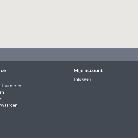
ice
Mijn account
Inloggen
etourneren
en
e
rwaarden