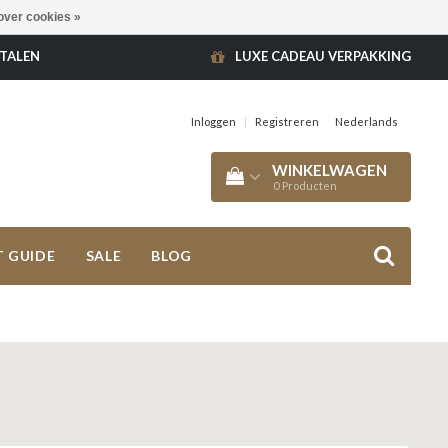
over cookies »
ETALEN
LUXE CADEAU VERPAKKING
Inloggen
|
Registreren
Nederlands
WINKELWAGEN
0
Producten
T GUIDE
SALE
BLOG