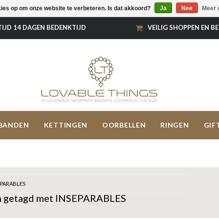
kies op om onze website te verbeteren. Is dat akkoord?
Ja
Nee
Meer 
TIJD 14 DAGEN BEDENKTIJD
VEILIG SHOPPEN EN B
BANDEN
KETTINGEN
OORBELLEN
RINGEN
GIF
EPARABLES
n getagd met INSEPARABLES