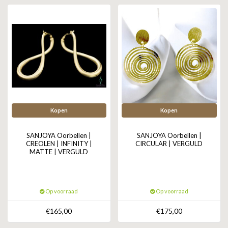
ZAG BIJOUX
LILLY
KAPTEN & SON
Kopen
Kopen
SANJOYA Oorbellen |
SANJOYA Oorbellen |
CREOLEN | INFINITY |
CIRCULAR | VERGULD
MATTE | VERGULD
Op voorraad
Op voorraad
€165,00
€175,00