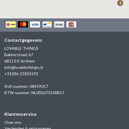
1
Contactgegevens
LOVABLE THINGS
Bakkerstraat 67
6811 EK Arnhem
info@lovablethings.nl
+31(0)6-21824192
KvK nummer: 68459017
BTW nummer: NL001673338B57
Klantenservice
Over ons
Verzenden & retourneren