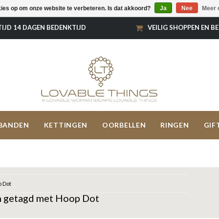
kies op om onze website te verbeteren. Is dat akkoord?
Ja
Nee
Meer 
TIJD 14 DAGEN BEDENKTIJD
VEILIG SHOPPEN EN B
BANDEN
KETTINGEN
OORBELLEN
RINGEN
GIF
 Dot
 getagd met Hoop Dot