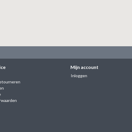
ice
Mijn account
Inloggen
etourneren
en
e
rwaarden