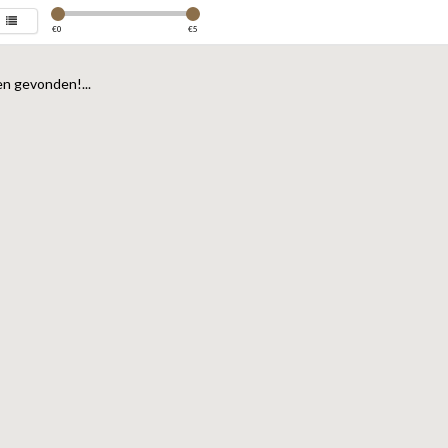
€
0
€
5
n gevonden!...