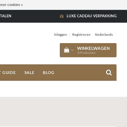
over cookies »
ETALEN
LUXE CADEAU VERPAKKING
Inloggen
|
Registreren
Nederlands
WINKELWAGEN
0
Producten
T GUIDE
SALE
BLOG