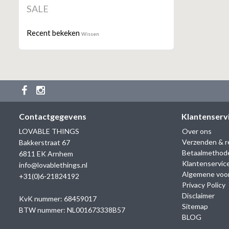
SALE
Recent bekeken
Wissen
Contactgegevens
Klantenserv
LOVABLE THINGS
Over ons
Verzenden & r
Bakkerstraat 67
Betaalmethod
6811 EK Arnhem
Klantenservic
info@lovablethings.nl
Algemene voo
+31(0)6-21824192
Privacy Policy
Disclaimer
KvK nummer: 68459017
Sitemap
BTW nummer: NL001673338B57
BLOG