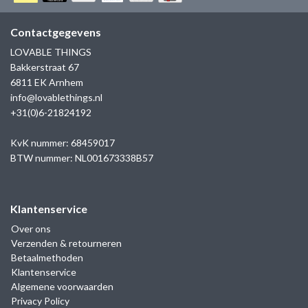
GOLD
SANJOYA
SER INTREPIDA | SS25
CADEAU MAN
BLOG
Contactgegevens
HORLOGE
GNOES
LOVABLE THINGS
CADEAUTJES TOT € 50
Bakkerstraat 67
SALE
YMALA
6811 EK Arnhem
CADEAUTJES TOT € 100
info@lovablethings.nl
REBEL & ROSE
+31(0)6-21824192
CADEAUTJES VANAF € 100
SILK | SALE
KvK nummer: 68459017
BTW nummer: NL001673338B57
JOSH
Klantenservice
KARMA
Over ons
Verzenden & retourneren
CAMPS & CAMPS
Betaalmethoden
Klantenservice
BERNICE
Algemene voorwaarden
Privacy Policy