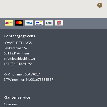
ZAG BIJOUX
1
LILLY
KAPTEN & SON
Contactgegevens
LOVABLE THINGS
Bakkerstraat 67
6811 EK Arnhem
info@lovablethings.nl
+31(0)6-21824192
KvK nummer: 68459017
BTW nummer: NL001673338B57
Klantenservice
Over ons