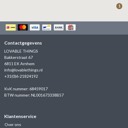
ZAG BIJOUX
1
LILLY
KAPTEN & SON
Contactgegevens
LOVABLE THINGS
Bakkerstraat 67
6811 EK Arnhem
info@lovablethings.nl
+31(0)6-21824192
KvK nummer: 68459017
BTW nummer: NL001673338B57
Klantenservice
Over ons