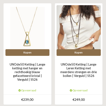
GOLD
SANJOYA
SER INTREPIDA | SS25
CADEAU MAN
BLOG
HORLOGE
GNOES
CADEAUTJES TOT € 50
SALE
YMALA
CADEAUTJES TOT € 100
REBEL & ROSE
CADEAUTJES VANAF € 100
SILK | SALE
Kopen
Kopen
JOSH
UNOde50 Ketting | Lange
UNOde50 Ketting | Lange
ketting met hanger en
Leren Ketting met
rechthoekig blauw
meerdere strengen en drie
KARMA
gefacetteerd kristal |
bollen | Verguld | SS26
Verguld | SS26
CAMPS & CAMPS
Op voorraad
Op voorraad
BERNICE
€239,00
€249,00