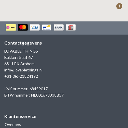
ZAG BIJOUX
1
LILLY
KAPTEN & SON
Contactgegevens
LOVABLE THINGS
Bakkerstraat 67
6811 EK Arnhem
info@lovablethings.nl
+31(0)6-21824192
KvK nummer: 68459017
BTW nummer: NL001673338B57
Klantenservice
Over ons