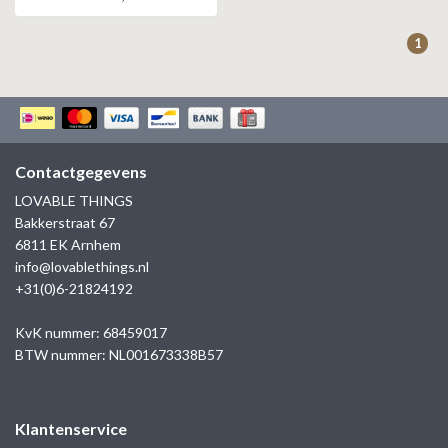
ZAG BIJOUX
1
LILLY
KAPTEN & SON
Contactgegevens
LOVABLE THINGS
Bakkerstraat 67
6811 EK Arnhem
info@lovablethings.nl
+31(0)6-21824192
KvK nummer: 68459017
BTW nummer: NL001673338B57
Klantenservice