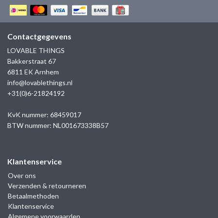
GOLD
SANJOYA
SER INTREPIDA | SS25
CADEAU MAN
BLOG
HORLOGE
GNOES
Contactgegevens
CADEAUTJES TOT € 50
SALE
LOVABLE THINGS
YMALA
Bakkerstraat 67
CADEAUTJES TOT € 100
6811 EK Arnhem
REBEL & ROSE
info@lovablethings.nl
CADEAUTJES VANAF € 100
+31(0)6-21824192
SILK | SALE
KvK nummer: 68459017
JOSH
BTW nummer: NL001673338B57
KARMA
Klantenservice
CAMPS & CAMPS
Over ons
Verzenden & retourneren
Betaalmethoden
BERNICE
Klantenservice
Algemene voorwaarden