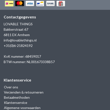
GOLD
SANJOYA
SER INTREPIDA | SS25
CADEAU MAN
BLOG
HORLOGE
GNOES
Contactgegevens
CADEAUTJES TOT € 50
LOVABLE THINGS
SALE
YMALA
Bakkerstraat 67
CADEAUTJES TOT € 100
6811 EK Arnhem
REBEL & ROSE
info@lovablethings.nl
CADEAUTJES VANAF € 100
+31(0)6-21824192
SILK | SALE
KvK nummer: 68459017
BTW nummer: NL001673338B57
JOSH
KARMA
Klantenservice
Over ons
CAMPS & CAMPS
Verzenden & retourneren
Betaalmethoden
BERNICE
Klantenservice
Algemene voorwaarden