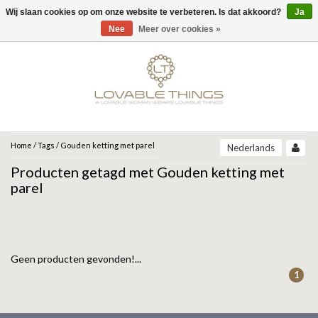
Wij slaan cookies op om onze website te verbeteren. Is dat akkoord?
Ja
Menu
Nee
Meer over cookies »
MERKEN
UNOde50
UNOde50
NEW IN
JEH JEWELS
SIERADEN
COLLECTIONS
ZINZI
ARMBANDEN
Home
/
Tags
/
Gouden ketting met parel
Nederlands
ARCADIA | SS26
Producten getagd met Gouden ketting met
CORE | SS26
ARMBAND
KETTINGEN
MIAB
GRAVITY | SS26
parel
BEAT | SS26
OORBELLEN
RING
ROOTS | SS26
SPARKLING JEWELS
SER DESLUMBRANTE | FW25
SER INSEPARABLE | FW25
RINGEN
OORBELLEN
ANIA HAIE
SER INVENCIBLE| FW25
Geen producten gevonden!...
SER MAJESTUOSA | FW25
1
GIFT GUIDE
KETTING
SER ORIGINAL | SS25
GATZ
SER CAMALEONICA | SS25
CADEAU VROUW
SALE
SER EXPRESIVA | SS25