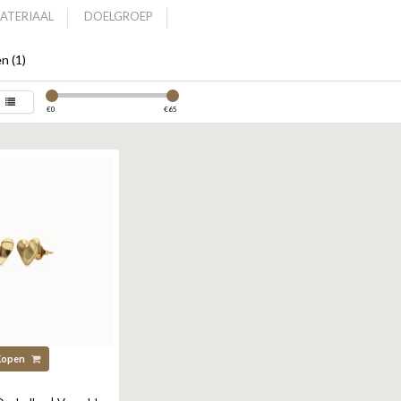
ATERIAAL
DOELGROEP
n (1)
€
0
€
65
Kopen