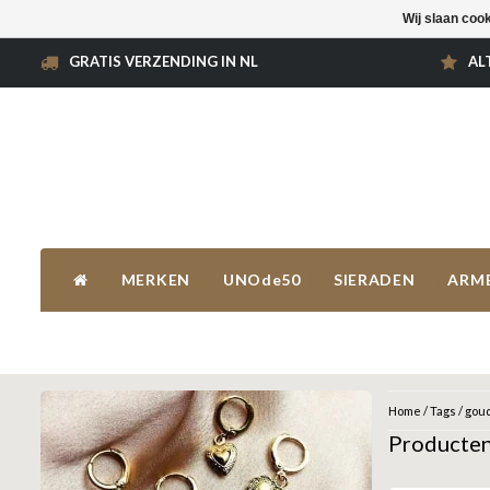
Wij slaan coo
GRATIS VERZENDING IN NL
AL
MERKEN
UNOde50
SIERADEN
ARM
Home
/
Tags
/
goud
Producten