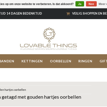
kies op om onze website te verbeteren. Is dat akkoord?
Ja
Nee
Meer 
TIJD 14 DAGEN BEDENKTIJD
VEILIG SHOPPEN EN B
BANDEN
KETTINGEN
OORBELLEN
RINGEN
GIF
en hartjes oorbellen
 getagd met gouden hartjes oorbellen