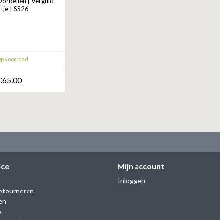
rbellen | Verguld
tje | SS26
p voorraad
€65,00
ice
Mijn account
Inloggen
etourneren
en
e