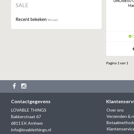
UNOde50 Oo
SALE
Har
Recent bekeken
Wissen
O
Pagina 1 van 1
Contactgegevens
Klantenserv
LOVABLE THINGS
Over ons
Verzenden & r
Bakkerstraat 67
Betaalmethod
6811 EK Arnhem
Klantenservic
info@lovablethings.nl