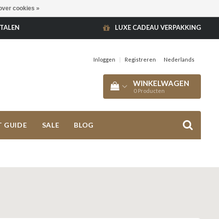
over cookies »
ETALEN
LUXE CADEAU VERPAKKING
Inloggen
|
Registreren
Nederlands
WINKELWAGEN
0
Producten
T GUIDE
SALE
BLOG