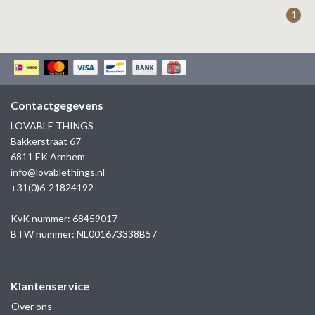
ZAG BIJOUX
1
LILLY
KAPTEN & SON
Contactgegevens
LOVABLE THINGS
Bakkerstraat 67
6811 EK Arnhem
info@lovablethings.nl
+31(0)6-21824192
KvK nummer: 68459017
BTW nummer: NL001673338B57
Klantenservice
Over ons