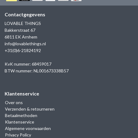
GOLD
SANJOYA
SER INTREPIDA | SS25
CADEAU MAN
BLOG
Contactgegevens
HORLOGE
GNOES
LOVABLE THINGS
CADEAUTJES TOT € 50
Bakkerstraat 67
SALE
YMALA
6811 EK Arnhem
CADEAUTJES TOT € 100
info@lovablethings.nl
REBEL & ROSE
+31(0)6-21824192
CADEAUTJES VANAF € 100
SILK | SALE
KvK nummer: 68459017
BTW nummer: NL001673338B57
JOSH
Klantenservice
KARMA
Over ons
Verzenden & retourneren
CAMPS & CAMPS
Betaalmethoden
Klantenservice
BERNICE
Algemene voorwaarden
Privacy Policy