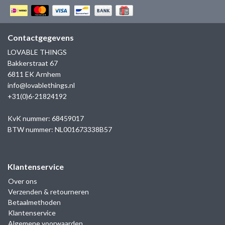
GOLD
SANJOYA
SER INTREPIDA | SS25
CADEAU MAN
BLOG
HORLOGE
GNOES
Contactgegevens
CADEAUTJES TOT € 50
SALE
LOVABLE THINGS
YMALA
Bakkerstraat 67
CADEAUTJES TOT € 100
6811 EK Arnhem
REBEL & ROSE
info@lovablethings.nl
CADEAUTJES VANAF € 100
+31(0)6-21824192
SILK | SALE
KvK nummer: 68459017
JOSH
BTW nummer: NL001673338B57
KARMA
Klantenservice
CAMPS & CAMPS
Over ons
Verzenden & retourneren
Betaalmethoden
BERNICE
Klantenservice
Algemene voorwaarden