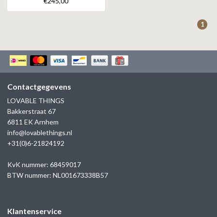
€245,00
ZAG BIJOUX
1
LILLY
KAPTEN & SON
Contactgegevens
LOVABLE THINGS
Bakkerstraat 67
6811 EK Arnhem
info@lovablethings.nl
+31(0)6-21824192
KvK nummer: 68459017
BTW nummer: NL001673338B57
Klantenservice