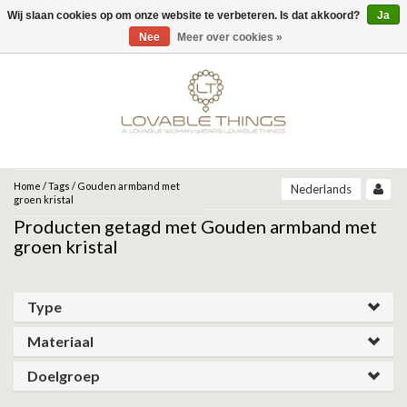
Wij slaan cookies op om onze website te verbeteren. Is dat akkoord?
Ja
Menu
Nee
Meer over cookies »
MERKEN
UNOde50
UNOde50
NEW IN
JEH JEWELS
SIERADEN
COLLECTIONS
ZINZI
ARMBANDEN
Home
/
Tags
/
Gouden armband met
Nederlands
ARCADIA | SS26
groen kristal
CORE | SS26
Producten getagd met Gouden armband met
ARMBAND
KETTINGEN
MIAB
GRAVITY | SS26
groen kristal
BEAT | SS26
OORBELLEN
RING
ROOTS | SS26
SPARKLING JEWELS
SER DESLUMBRANTE | FW25
Type
SER INSEPARABLE | FW25
RINGEN
OORBELLEN
ANIA HAIE
SER INVENCIBLE| FW25
Materiaal
SER MAJESTUOSA | FW25
GIFT GUIDE
KETTING
SER ORIGINAL | SS25
GATZ
Doelgroep
SER CAMALEONICA | SS25
CADEAU VROUW
SALE
SER EXPRESIVA | SS25