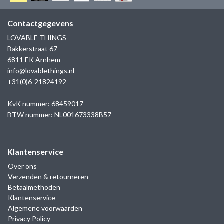
GOLD
SANJOYA
SER INTREPIDA | SS25
CADEAU MAN
BLOG
Contactgegevens
HORLOGE
GNOES
LOVABLE THINGS
CADEAUTJES TOT € 50
Bakkerstraat 67
SALE
YMALA
6811 EK Arnhem
CADEAUTJES TOT € 100
info@lovablethings.nl
REBEL & ROSE
+31(0)6-21824192
CADEAUTJES VANAF € 100
SILK | SALE
KvK nummer: 68459017
BTW nummer: NL001673338B57
JOSH
Klantenservice
KARMA
Over ons
Verzenden & retourneren
CAMPS & CAMPS
Betaalmethoden
Klantenservice
BERNICE
Algemene voorwaarden
Privacy Policy